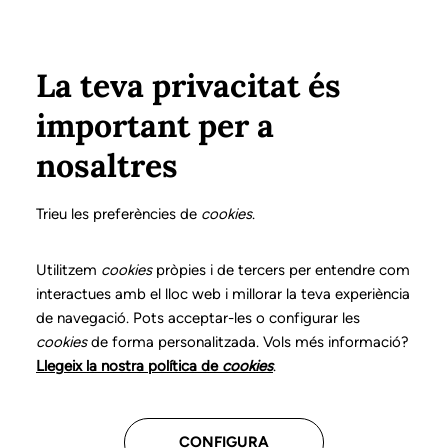
Vés al contingut
Configura
Xarxes Socials
ÀREA PRIVADA
La teva privacitat és
important per a
Inici
Col·legiats
Llistat de col·legiats/des
RIBES CASALS, ROSER
RIBES CASALS, ROSER
nosaltres
Nº 3390
RIBES CASALS, ROSER
Trieu les preferències de
cookies
.
Utilitzem
cookies
pròpies i de tercers per entendre com
interactues amb el lloc web i millorar la teva experiència
Última actualització d'aquestes dades: setembre del
de navegació. Pots acceptar-les o configurar les
2025
cookies
de forma personalitzada. Vols més informació?
Llegeix la nostra política de
cookies
.
CONFIGURA