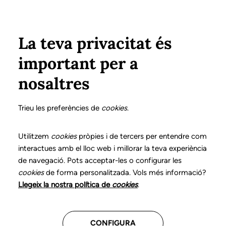
Vés al contingut
Configura
Xarxes Socials
ÀREA PRIVADA
La teva privacitat és
important per a
Inici
Col·legiats
Llistat de col·legiats/des
RÍOS SÁNCHEZ, EDUARDO
RÍOS SÁNCHEZ, EDUARDO
nosaltres
Nº 3398
RÍOS SÁNCHEZ,
Trieu les preferències de
cookies
.
EDUARDO
Utilitzem
cookies
pròpies i de tercers per entendre com
interactues amb el lloc web i millorar la teva experiència
de navegació. Pots acceptar-les o configurar les
Teleassistència
Atenció domiciliària
cookies
de forma personalitzada. Vols més informació?
Llegeix la nostra política de
cookies
.
CENTRES ON TREBALLA
CONFIGURA