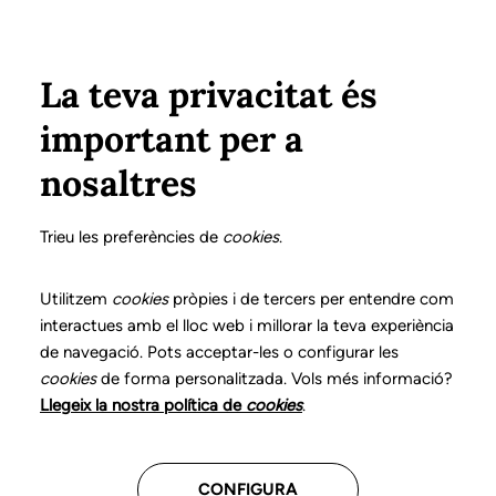
Vés al contingut
Configura
Xarxes Socials
ÀREA PRIVADA
La teva privacitat és
important per a
Inici
Col·legiats
Llistat de col·legiats/des
RODÉS COMA, M. MONTSERRAT
RODÉS COMA, M. MONTSERRAT
nosaltres
Nº 2223
RODÉS COMA, M.
Trieu les preferències de
cookies
.
MONTSERRAT
Utilitzem
cookies
pròpies i de tercers per entendre com
interactues amb el lloc web i millorar la teva experiència
de navegació. Pots acceptar-les o configurar les
cookies
de forma personalitzada. Vols més informació?
Última actualització d'aquestes dades: setembre del
Llegeix la nostra política de
cookies
.
2025
CONFIGURA