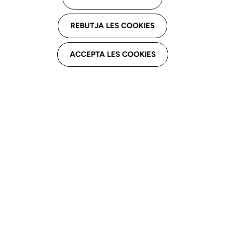
Atelier de la Veu
REBUTJA LES COOKIES
Plaça Gandhi, 1. local 3 baixos, 43202
Reus
ACCEPTA LES COOKIES
Email professional
atelierdelaveu@gmail.com
Telèfon professional
655102880
Assistencial
Hospital Sta Tecla, Cap Llevant.