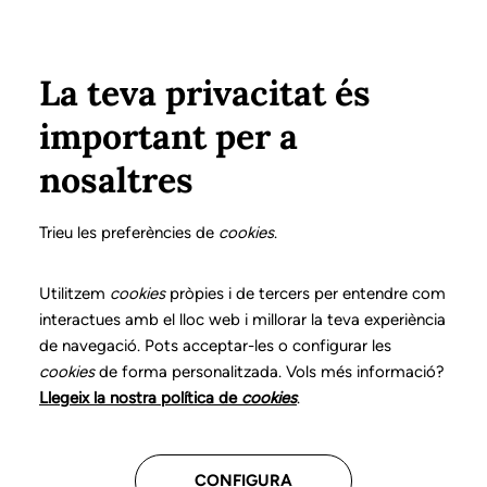
Vés al contingut
Configura
Xarxes Socials
ÀREA PRIVADA
La teva privacitat és
important per a
Inici
Col·legiats
Llistat de col·legiats/des
RODRÍGUEZ CRUZ, Mª ÁNGELES
RODRÍGUEZ CRUZ, Mª ÁNGELES
nosaltres
Nº 3326
RODRÍGUEZ CRUZ, Mª
Trieu les preferències de
cookies
.
ÁNGELES
Utilitzem
cookies
pròpies i de tercers per entendre com
interactues amb el lloc web i millorar la teva experiència
de navegació. Pots acceptar-les o configurar les
cookies
de forma personalitzada. Vols més informació?
CENTRES ON TREBALLA
Llegeix la nostra política de
cookies
.
Assistencial
CONFIGURA