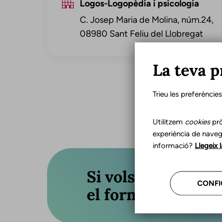
Logos-Logopèdia i psicologia
C. Josep Maria de Molina, núm.24,
08980 Sant Feliu del Llobregat
La teva p
Trieu les preferèncie
Utilitzem
cookies
prò
experiència de naveg
informació?
Llegeix 
Si vols actualitza
CONFI
el formulari o truc