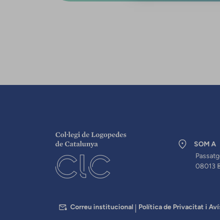
SOM A
Passatg
08013 
PEU
Correu institucional
Política de Privacitat i Aví