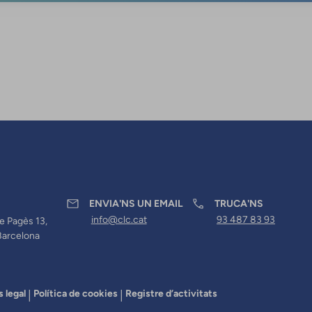
ENVIA'NS UN EMAIL
TRUCA'NS
info@clc.cat
93 487 83 93
e Pagès 13,
Barcelona
s legal
Política de cookies
Registre d’activitats