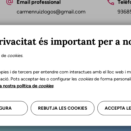
Email professional
Telèf
carmenruizlogos@gmail.com
9368
rivacitat és important per a n
s de
cookies
.
Última ac
pies i de tercers per entendre com interactues amb el lloc web i mil
ació. Pots acceptar-les o configurar les
cookies
de forma personali
la nostra política de
cookies
.
r les teves dades professional
GURA
REBUTJA LES COOKIES
ACCEPTA LE
a'ns.