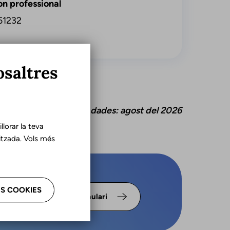
on professional
51232
osaltres
tualització d'aquestes dades: agost del 2026
lorar la teva
tzada. Vols més
s omple
S COOKIES
Formulari