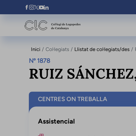
Vés al contingut
Xarxes Socials
Inici
Col·legiats
Llistat de col·legiats/des
Nº 1878
RUIZ SÁNCHEZ
CENTRES ON TREBALLA
Assistencial