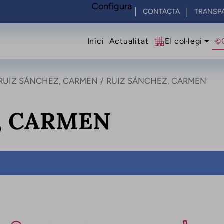
Configura
CONTACTA
TRANSP
Navegació princip
Inici
Actualitat
El col·legi
RUIZ SÁNCHEZ, CARMEN
RUIZ SÁNCHEZ, CARMEN
, CARMEN