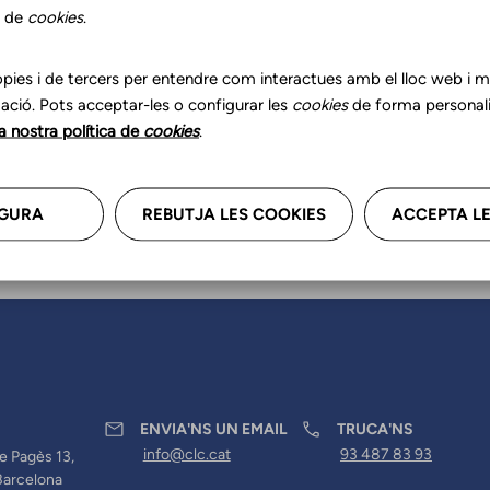
r les teves dades professional
s de
cookies
.
a'ns.
pies i de tercers per entendre com interactues amb el lloc web i mil
ació. Pots acceptar-les o configurar les
cookies
de forma personali
la nostra política de
cookies
.
GURA
REBUTJA LES COOKIES
ACCEPTA LE
ENVIA'NS UN EMAIL
TRUCA'NS
info@clc.cat
93 487 83 93
e Pagès 13,
Barcelona