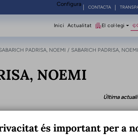
Configura
CONTACTA
TRANSP
Navegació princip
Inici
Actualitat
El col·legi
SABARICH PADRISA, NOEMI
SABARICH PADRISA, NOEM
RISA, NOEMI
Última actual
rivacitat és important per a n