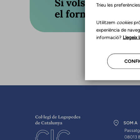
Si vols actualitza
Trieu les preferèncie
el formulari o truc
Utilitzem
cookies
prò
experiència de naveg
informació?
Llegeix 
CONFI
SOM A
Passatg
08013 