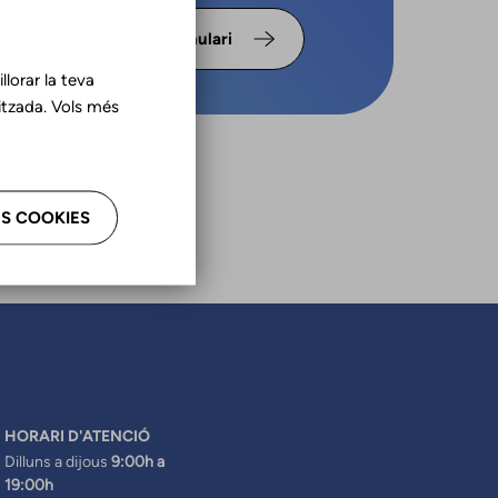
s omple
Formulari
lorar la teva
tzada. Vols més
S COOKIES
HORARI D'ATENCIÓ
Dilluns a dijous
9:00h a
19:00h