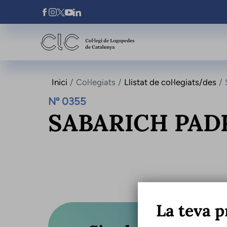
Vés al contingut
Xarxes Socials
Inici
Col·legiats
Llistat de col·legiats/des
Nº 0355
SABARICH PAD
La teva p