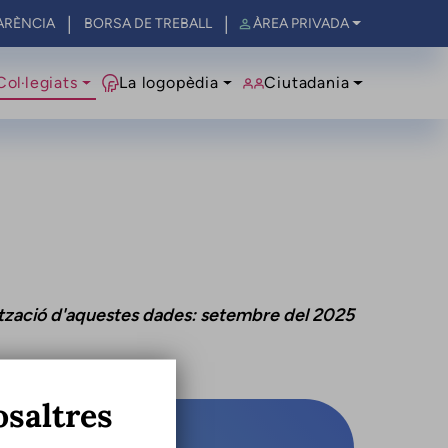
ARÈNCIA
BORSA DE TREBALL
ÀREA PRIVADA
al
Col·legiats
La logopèdia
Ciutadania
I
ització d'aquestes dades: setembre del 2025
osaltres