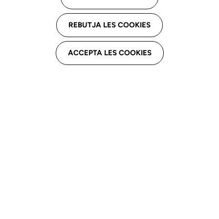
Espai Terapèutic
REBUTJA LES COOKIES
Nou, 26-28, baixos 4a, 08339 Vilassar de
Dalt
ACCEPTA LES COOKIES
Email professional
msanc336@gmail.com
Telèfon professional
659376218
Derivacions