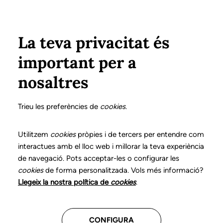
Vés al contingut
Configura
Xarxes Socials
ÀREA PRIVADA
La teva privacitat és
important per a
Inici
Col·legiats
Llistat de col·legiats/des
SERRA i SERRA, SÒNIA
SERRA i SERRA, SÒNIA
nosaltres
Nº 3309
SERRA i SERRA, SÒNIA
Trieu les preferències de
cookies
.
Utilitzem
cookies
pròpies i de tercers per entendre com
interactues amb el lloc web i millorar la teva experiència
CENTRES ON TREBALLA
de navegació. Pots acceptar-les o configurar les
cookies
de forma personalitzada. Vols més informació?
Llegeix la nostra política de
cookies
.
Assistencial
CONFIGURA
CDIAP Baix Empordà