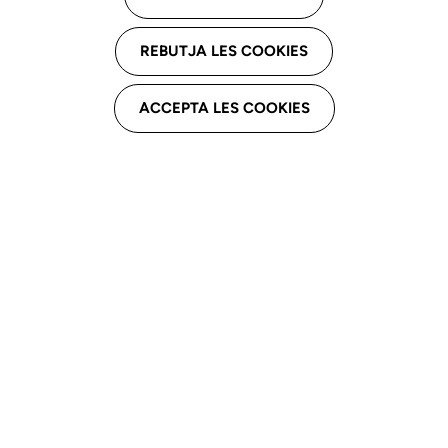
C. Indústria, 43, 17230 Palamós
REBUTJA LES COOKIES
Email professional
Soniacdiap@gmail.com
ACCEPTA LES COOKIES
Telèfon professional
699596465
Derivacions
Expertesa clínica