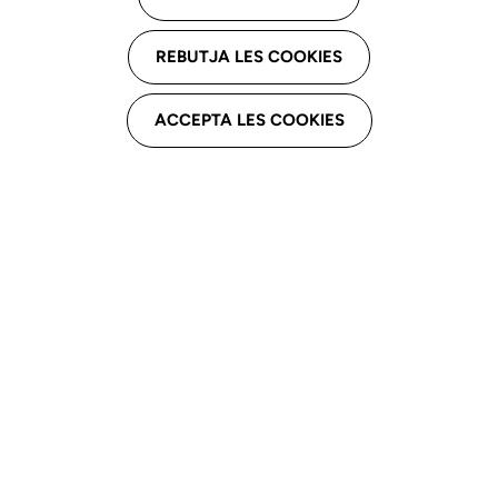
Assistencial
REBUTJA LES COOKIES
CDIAP Hospital Sant Joan de Déu
ACCEPTA LES COOKIES
Avgda. Cornellà, 140, 5è B, 08950
Esplugues de Llobregat
Email professional
maria.serrano@sjd.es
Telèfon professional
934809090