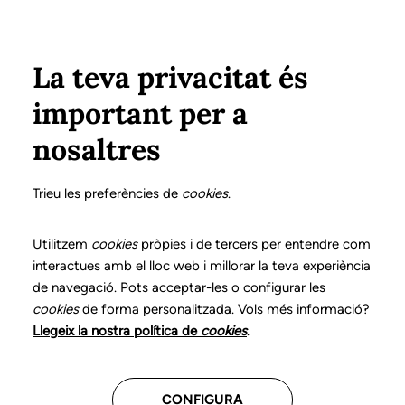
Vés al contingut
Configura
Xarxes Socials
ÀREA PRIVADA
La teva privacitat és
important per a
Inici
Col·legiats
Llistat de col·legiats/des
SERRANO ROCHE, MARIA de las MERCEDES
SERRANO ROCHE, MARIA de las MERCEDES
nosaltres
Nº 0919
SERRANO ROCHE,
Trieu les preferències de
cookies
.
MARIA de las
Utilitzem
cookies
pròpies i de tercers per entendre com
interactues amb el lloc web i millorar la teva experiència
MERCEDES
de navegació. Pots acceptar-les o configurar les
cookies
de forma personalitzada. Vols més informació?
Llegeix la nostra política de
cookies
.
CENTRES ON TREBALLA
CONFIGURA