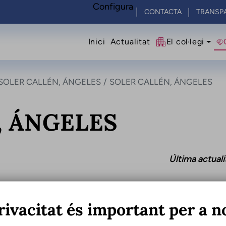
Configura
CONTACTA
TRANSP
Navegació princip
Inici
Actualitat
El col·legi
SOLER CALLÉN, ÁNGELES
SOLER CALLÉN, ÁNGELES
, ÁNGELES
Última actual
rivacitat és important per a n