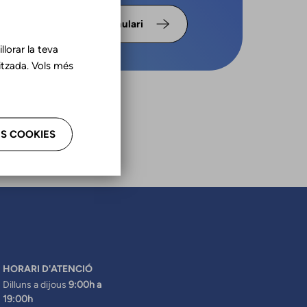
s omple
Formulari
lorar la teva
tzada. Vols més
S COOKIES
HORARI D'ATENCIÓ
Dilluns a dijous
9:00h a
19:00h