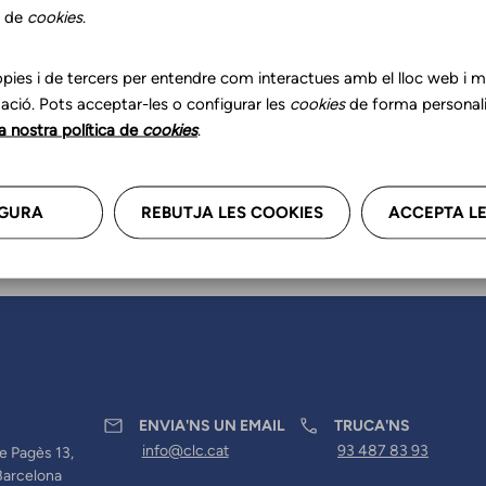
r les teves dades professional
s de
cookies
.
a'ns.
pies i de tercers per entendre com interactues amb el lloc web i mil
ació. Pots acceptar-les o configurar les
cookies
de forma personali
la nostra política de
cookies
.
GURA
REBUTJA LES COOKIES
ACCEPTA LE
ENVIA'NS UN EMAIL
TRUCA'NS
info@clc.cat
93 487 83 93
e Pagès 13,
Barcelona