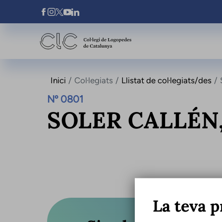
Vés al contingut
Xarxes Socials
Inici
Col·legiats
Llistat de col·legiats/des
Nº 0801
SOLER CALLÉN
La teva p