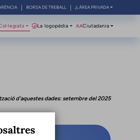
ARÈNCIA
BORSA DE TREBALL
ÀREA PRIVADA
al
Col·legiats
La logopèdia
Ciutadania
ització d'aquestes dades: setembre del 2025
osaltres