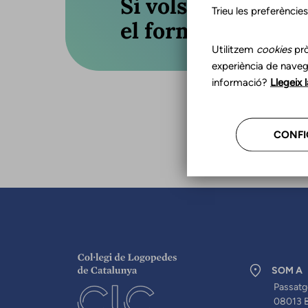
Si vols actualitza
Trieu les preferèncie
el formulari o truc
Utilitzem
cookies
prò
experiència de naveg
informació?
Llegeix 
CONFI
SOM A
Passatg
08013 