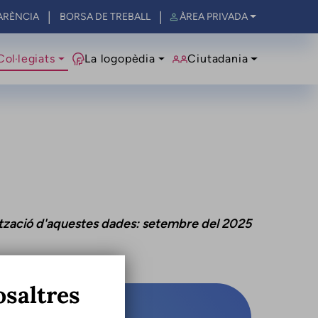
ARÈNCIA
BORSA DE TREBALL
ÀREA PRIVADA
al
Col·legiats
La logopèdia
Ciutadania
ització d'aquestes dades: setembre del 2025
osaltres