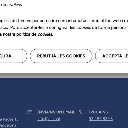
r les teves dades professional
s de
cookies
.
a'ns.
pies i de tercers per entendre com interactues amb el lloc web i mil
ació. Pots acceptar-les o configurar les
cookies
de forma personali
la nostra política de
cookies
.
GURA
REBUTJA LES COOKIES
ACCEPTA LE
ENVIA'NS UN EMAIL
TRUCA'NS
info@clc.cat
93 487 83 93
e Pagès 13,
Barcelona