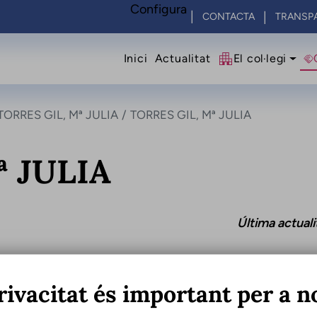
Configura
CONTACTA
TRANSP
Navegació princip
Inici
Actualitat
El col·legi
TORRES GIL, Mª JULIA
TORRES GIL, Mª JULIA
ª JULIA
Última actual
rivacitat és important per a n