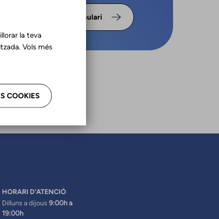
s omple
Formulari
lorar la teva
tzada. Vols més
S COOKIES
HORARI D'ATENCIÓ
Dilluns a dijous
9:00h a
19:00h