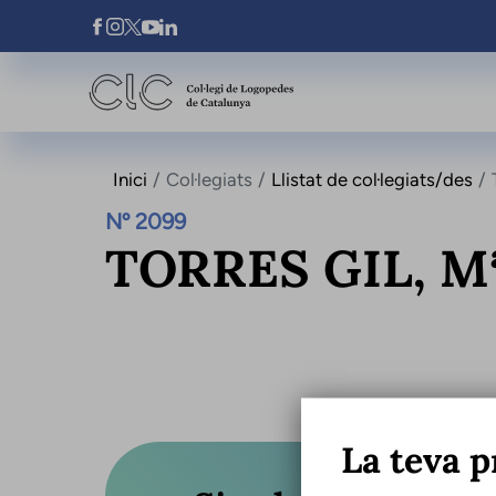
Vés al contingut
Xarxes Socials
Inici
Col·legiats
Llistat de col·legiats/des
Nº 2099
TORRES GIL, M
La teva p