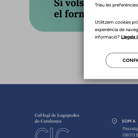
Si vols actualitza
Trieu les preferèncie
el formulari o truc
Utilitzem
cookies
prò
experiència de naveg
informació?
Llegeix 
CONFI
SOM A
Passatg
08013 