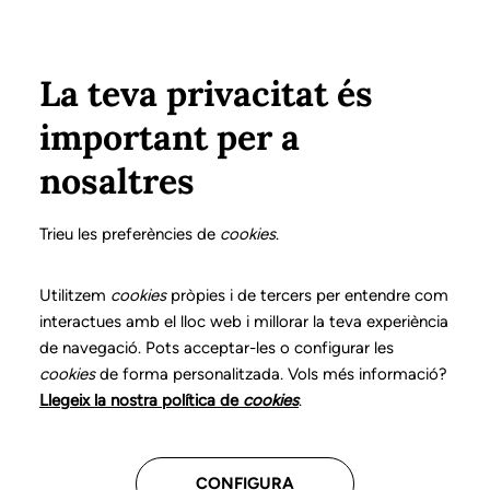
Vés al contingut
Configura
Xarxes Socials
ÀREA PRIVADA
La teva privacitat és
important per a
Inici
Col·legiats
Llistat de col·legiats/des
VIÑA i MASCARÓ, M. CINTA
VIÑA i MASCARÓ, M. CINTA
nosaltres
Nº 0086
VIÑA i MASCARÓ, M.
Trieu les preferències de
cookies
.
CINTA
Utilitzem
cookies
pròpies i de tercers per entendre com
interactues amb el lloc web i millorar la teva experiència
de navegació. Pots acceptar-les o configurar les
cookies
de forma personalitzada. Vols més informació?
Última actualització d'aquestes dades: desembre del
Llegeix la nostra política de
cookies
.
2025
CONFIGURA