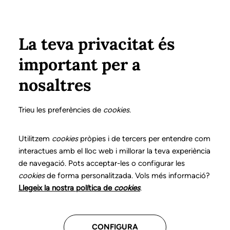
Vés al contingut
Configura
Xarxes Socials
Select your language
ÀREA PRIVADA
Inici
La teva privacitat és
Servei d’assessorament
important per a
i supervisió
nosaltres
Trieu les preferències de
cookies
.
Servei per a assessorament i/o supervisió de casos o
consultes per part de logopedes experts en diferents
Utilitzem
cookies
pròpies i de tercers per entendre com
temes. El logopeda que necessita un assessorament
interactues amb el lloc web i millorar la teva experiència
per part d'un altre amb més coneixements del tema,
de navegació. Pots acceptar-les o configurar les
pot demanar una llista amb dades de professionals
cookies
de forma personalitzada. Vols més informació?
segons les especialitats demanades. D'aquesta forma
Llegeix la nostra política de
cookies
.
podrà posar-se en contacte, demanar informació i
escollir qui consideri més adequat. El professional que
CONFIGURA
fa l’assessorament decideix els seus honoraris.