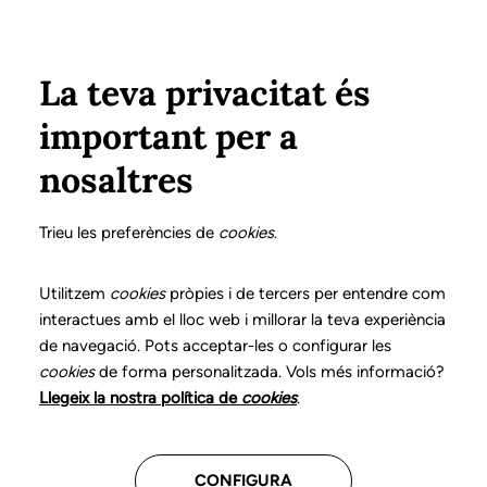
Vés al contingut
Configura
Xarxes Socials
Select your language
ÀREA PRIVADA
La teva privacitat és
important per a
Inici
Col·legiats
Avantatges col·legials
nosaltres
Avantatges i
Trieu les preferències de
cookies
.
descomptes
Utilitzem
cookies
pròpies i de tercers per entendre com
interactues amb el lloc web i millorar la teva experiència
Tots
(25)
Formació
(4)
Gestió
(2)
de navegació. Pots acceptar-les o configurar les
cookies
de forma personalitzada. Vols més informació?
Informàtica
(2)
Llibres i Materials
(8)
Llegeix la nostra política de
cookies
.
Salut
(3)
Vehicles
(2)
Altres
(4)
CONFIGURA