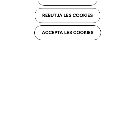
REBUTJA LES COOKIES
ACCEPTA LES COOKIES
Gestoria Barcelona
La
Gestoria Barcelona
ofereix el servei amb un 20€ de
descompte per a la gestió de la declaració de la renda
i per resoldre dubtes en l’àmbit laboral.
Podeu contactar-hi a través d'aquest enllaç:
https://gestoriabarcelona.com/contacto/