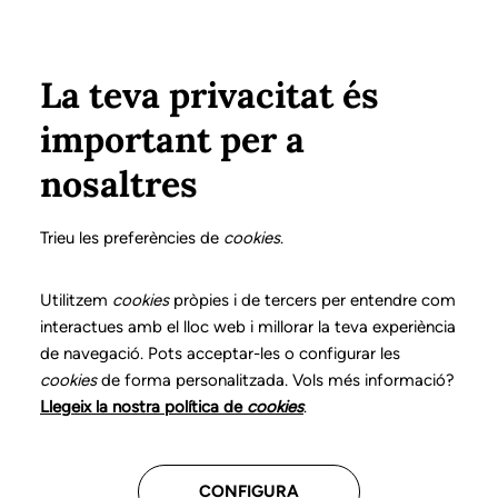
Vés al contingut
Configura
Xarxes Socials
Select your language
ÀREA PRIVADA
La teva privacitat és
important per a
Inici
La logopèdia
Portal ètic
Codi ètic del CLC
nosaltres
Codi ètic del CLC
Trieu les preferències de
cookies
.
Menu Commisions
Utilitzem
cookies
pròpies i de tercers per entendre com
Codi deontològic
interactues amb el lloc web i millorar la teva experiència
de navegació. Pots acceptar-les o configurar les
Codi ètic del CLC
cookies
de forma personalitzada. Vols més informació?
Llegeix la nostra política de
cookies
.
Racó de reflexió ètica
CONFIGURA