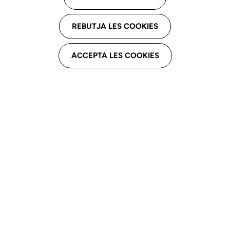
Estructura organitzativa
REBUTJA LES COOKIES
Acords de Junta
ACCEPTA LES COOKIES
Acords d'Assemblea
Memòries i plans estratègics
Lleis i disposicions legals
Programes d’actuació
ACORDS DE JUNTA DE GOVERN 2025
Acords de Junta relatius a la creació, participació i