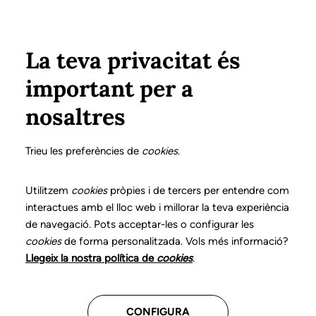
Vés al contingut
Configura
Xarxes Socials
Select your language
ÀREA PRIVADA
La teva privacitat és
important per a
Inici
Transparència
Informació institucional, organitzativa i de planificació
Acords de Junta
nosaltres
PORTAL DE TRANSPARÈNCIA - INFORMACIÓ
INSTITUCIONAL, ORGANITZATIVA I DE
Trieu les preferències de
cookies
.
PLANIFICACIÓ
Utilitzem
cookies
pròpies i de tercers per entendre com
Acords de Junta
interactues amb el lloc web i millorar la teva experiència
de navegació. Pots acceptar-les o configurar les
Transparencia
cookies
de forma personalitzada. Vols més informació?
Funcions del CLC
Llegeix la nostra política de
cookies
.
Normativa aplicable
CONFIGURA