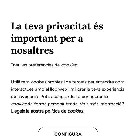
Vés al contingut
Configura
Xarxes Socials
Select your language
ÀREA PRIVADA
La teva privacitat és
important per a
nosaltres
Fes créixer el teu futur
Trieu les preferències de
cookies
.
professional
Utilitzem
cookies
pròpies i de tercers per entendre com
interactues amb el lloc web i millorar la teva experiència
Descobreix les convocatòries
de navegació. Pots acceptar-les o configurar les
disponibles per continuar avançant en
cookies
de forma personalitzada. Vols més informació?
la teva trajectòria.
Llegeix la nostra política de
cookies
.
Consulta tota la informació
CONFIGURA