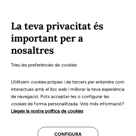
Vés al contingut
Configura
Xarxes Socials
Select your language
ÀREA PRIVADA
La teva privacitat és
important per a
nosaltres
Fes créixer el teu futur
Trieu les preferències de
cookies
.
professional
Utilitzem
cookies
pròpies i de tercers per entendre com
interactues amb el lloc web i millorar la teva experiència
Descobreix les convocatòries
de navegació. Pots acceptar-les o configurar les
disponibles per continuar avançant en
cookies
de forma personalitzada. Vols més informació?
la teva trajectòria.
Llegeix la nostra política de
cookies
.
Consulta tota la informació
CONFIGURA