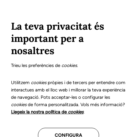
Vés al contingut
Configura
Xarxes Socials
Select your language
ÀREA PRIVADA
La teva privacitat és
important per a
nosaltres
Fes créixer el teu futur
Trieu les preferències de
cookies
.
professional
Utilitzem
cookies
pròpies i de tercers per entendre com
interactues amb el lloc web i millorar la teva experiència
Descobreix les convocatòries
de navegació. Pots acceptar-les o configurar les
disponibles per continuar avançant en
cookies
de forma personalitzada. Vols més informació?
la teva trajectòria.
Llegeix la nostra política de
cookies
.
Consulta tota la informació
CONFIGURA