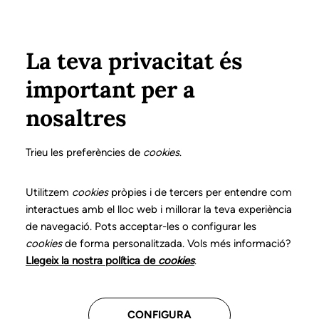
Vés al contingut
Configura
Xarxes Socials
Select your language
ÀREA PRIVADA
La teva privacitat és
important per a
Inici
Actualitat
nosaltres
La nostra actualitat
Trieu les preferències de
cookies
.
El Col·legi de Logopedes de Catalunya
Utilitzem
cookies
pròpies i de tercers per entendre com
manté actualitzat l'apartat 'Actualitat' on es
interactues amb el lloc web i millorar la teva experiència
publica regularment informació rellevant per
de navegació. Pots acceptar-les o configurar les
als logopedes col·legiats i, també per a la
cookies
de forma personalitzada. Vols més informació?
ciutadania en general.
Llegeix la nostra política de
cookies
.
En aquest espai es pot trobar informació
sobre convocatòries, celebracions,
CONFIGURA