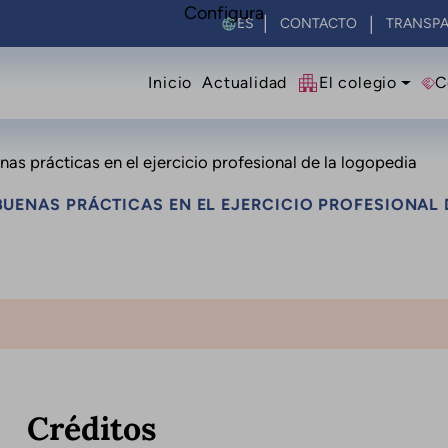
Configura
Select your language
CONTACTO
TRANSPA
Navegació principal
Inicio
Actualidad
El colegio
C
s prácticas en el ejercicio profesional de la logopedia
UENAS PRÁCTICAS EN EL EJERCICIO PROFESIONAL 
Créditos