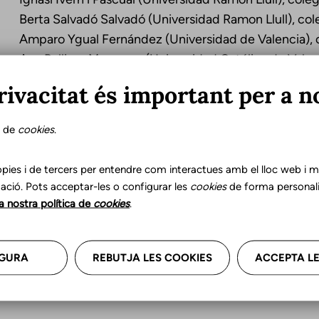
Berta Salvadó Salvadó (Universidad Ramon Llull), co
Amparo Ygual Fernández (Universidad de Valencia),
Ana Pellicer Magraner (Universidad Católica de Val
rivacitat és important per a n
Revisores colaboradores
Jesús Valero i Garcia (Universidad Ramon Llull), col
s de
cookies
.
Olga Viridiana Arreola García (Universidad Ramon Llu
Melina Aparici Aznar (Universidad Autónoma de Barc
pies i de tercers per entendre com interactues amb el lloc web i mil
Begoña Barceló Sarria (Universidad de Málaga), cole
ació. Pots acceptar-les o configurar les
cookies
de forma personali
Andalucía núm. 6
la nostra política de
cookies
.
Esther Rodríguez León (Universidad Central de Cata
GURA
REBUTJA LES COOKIES
ACCEPTA LE
Corrección lingüística
Irene Cot Casanovas