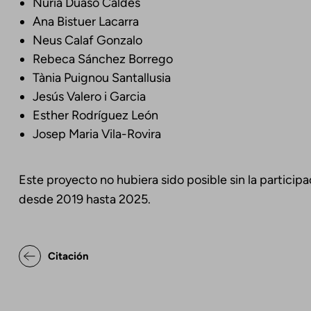
Núria Duaso Caldes
Ana Bistuer Lacarra
Neus Calaf Gonzalo
Rebeca Sánchez Borrego
Tània Puignou Santallusia
Jesús Valero i Garcia
Esther Rodríguez León
Josep Maria Vila-Rovira
Este proyecto no hubiera sido posible sin la partici
desde 2019 hasta 2025.
Enlaces transversales de Bo
Citación