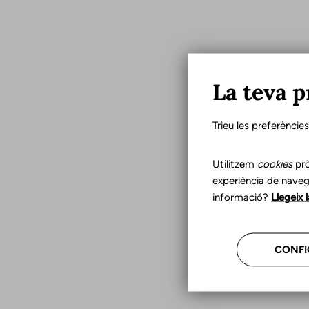
La teva p
Trieu les preferèncie
Utilitzem
cookies
prò
experiència de naveg
informació?
Llegeix 
CONFI