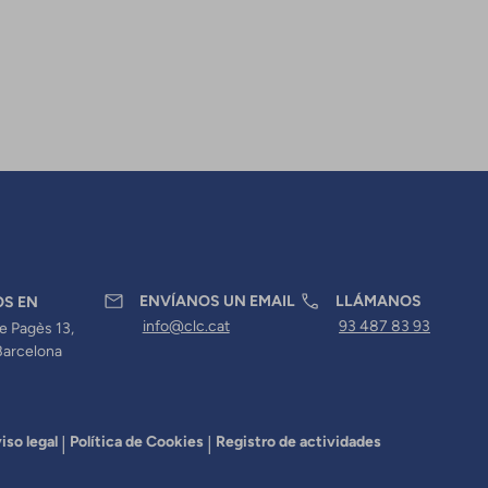
ENVÍANOS UN EMAIL
LLÁMANOS
OS EN
info@clc.cat
93 487 83 93
e Pagès 13,
Barcelona
iso legal
Política de Cookies
Registro de actividades