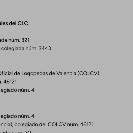
ales del CLC
ada núm. 321
 colegiada núm. 3443
0
Oficial de Logopedas de Valencia (COLCV)
m. 46121
olegiado núm. 4
olegiado núm. 4
lencia), colegiado del COLCV núm. 46121
egiado núm. 20