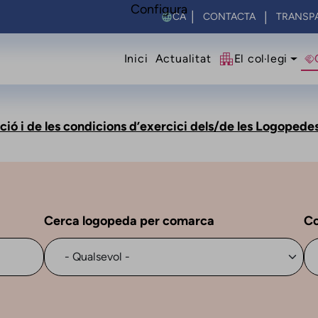
Configura
Select your language
CONTACTA
TRANSP
Navegació princip
Inici
Actualitat
El col·legi
giació i de les condicions d’exercici dels/de les Logoped
Cerca logopeda per comarca
Co