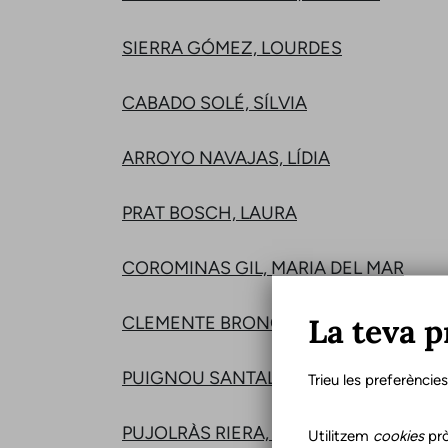
SIERRA GÓMEZ, LOURDES
CABADO SOLÉ, SÍLVIA
ARROYO NAVAJAS, LÍDIA
PRAT BOSCH, LAURA
COROMINAS GIL, MARIA DEL MAR
La teva p
CLEMENTE BRONCALES, CECILIA
PUIGNOU SANTALLUSIA, TÀNIA
Trieu les preferèncie
PUJOLRÀS RIERA, GLÒRIA
Utilitzem
cookies
prò