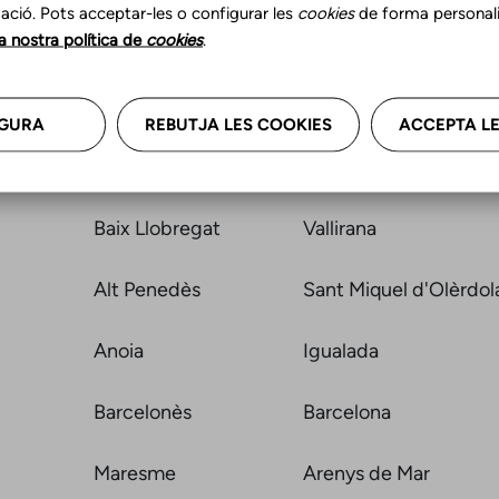
ació. Pots acceptar-les o configurar les
cookies
de forma personali
la nostra política de
cookies
.
Osona
Vic
Vallès Occidental
Sabadell
GURA
REBUTJA LES COOKIES
ACCEPTA LE
Osona
Calldetenes
Baix Llobregat
Vallirana
Alt Penedès
Sant Miquel d'Olèrdol
Anoia
Igualada
Barcelonès
Barcelona
Maresme
Arenys de Mar