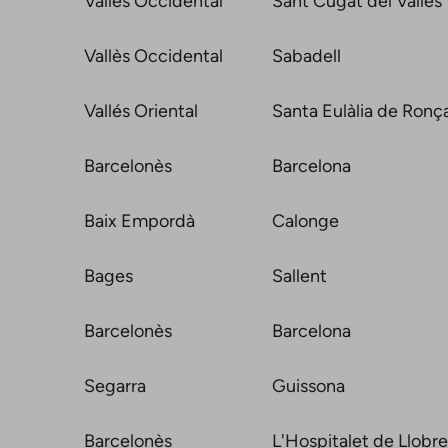
Vallès Occidental
Sant Cugat del Vallès
Vallès Occidental
Sabadell
Vallés Oriental
Santa Eulàlia de Ronç
Barcelonès
Barcelona
Baix Empordà
Calonge
Bages
Sallent
Barcelonès
Barcelona
Segarra
Guissona
Barcelonès
L'Hospitalet de Llobr