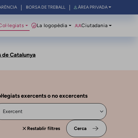
ARÈNCIA
BORSA DE TREBALL
ÀREA PRIVADA
al
Col·legiats
La logopèdia
Ciutadania
es de Catalunya
l·legiats exercents o no excercents
Restablir filtres
Cerca