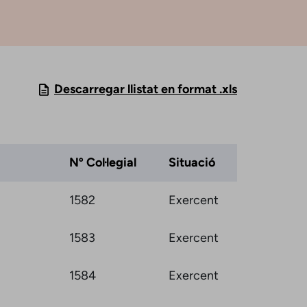
Descarregar llistat en format .xls
Nº Col·legial
Situació
1582
Exercent
1583
Exercent
1584
Exercent