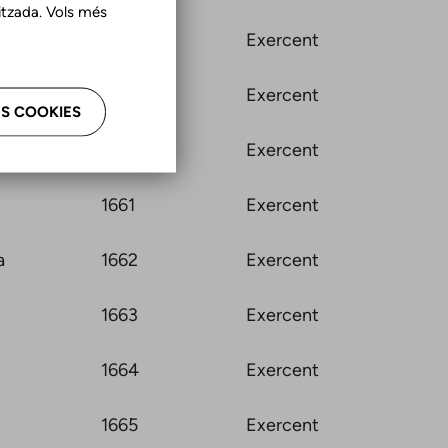
tzada. Vols més
1646
Exercent
1654
Exercent
S COOKIES
1660
Exercent
1661
Exercent
a
1662
Exercent
1663
Exercent
1664
Exercent
1665
Exercent