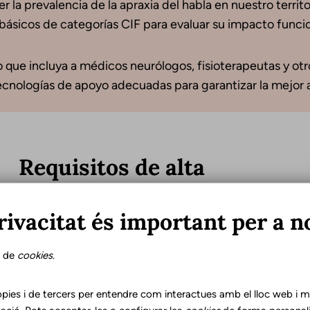
la prevalencia de la apraxia del habla en nuestro territo
básicos de categorías CIF para evaluar su impacto funcion
 que incluya a médicos neurólogos, fisioterapeutas y otro
 tecnologías de apoyo adecuadas para garantizar la mejor 
Requisitos de alta
Para valorar el estado funcional del paciente en el m
rivacitat és important per a n
evaluación con las mismas pruebas y escalas de la valo
obtenido después del proceso de intervención.
s de
cookies
.
Se considera que el tratamiento puede finalizar cuand
pies i de tercers per entendre com interactues amb el lloc web i mil
estado del paciente ha mejorado en su grado de sev