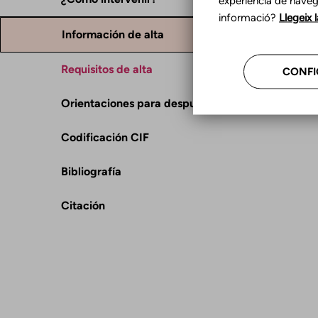
experiència de naveg
informació?
Llegeix 
Información de alta
Requisitos de alta
CONFI
Orientaciones para después del alta
Codificación CIF
Bibliografía
Citación