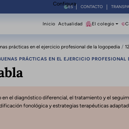
Configura
Select your language
CONTACTO
TRANSPA
Navegació principal
Inicio
Actualidad
El colegio
C
s prácticas en el ejercicio profesional de la logopedia
12
UENAS PRÁCTICAS EN EL EJERCICIO PROFESIONAL 
abla
o en el diagnóstico diferencial, el tratamiento y el segui
dificación fonológica y estrategias terapéuticas adaptad