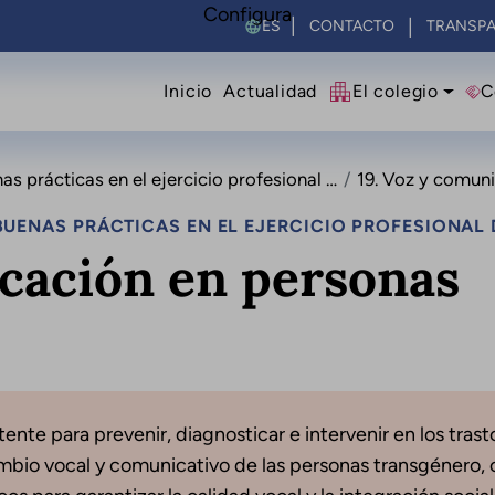
Configura
Select your language
CONTACTO
TRANSPA
Navegació principal
Inicio
Actualidad
El colegio
C
cas en el ejercicio profesional de la logopedia
19. Voz y comunicac
UENAS PRÁCTICAS EN EL EJERCICIO PROFESIONAL 
icación en personas
ente para prevenir, diagnosticar e intervenir en los tras
bio vocal y comunicativo de las personas transgénero, 