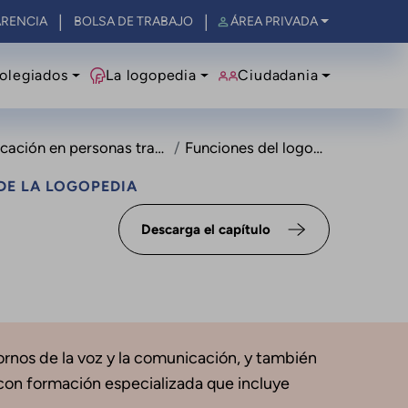
RENCIA
BOLSA DE TRABAJO
ÁREA PRIVADA
olegiados
La logopedia
Ciudadania
ión en personas transgénero
Funciones del logopeda
DE LA LOGOPEDIA
Descarga el capítulo
tornos de la voz y la comunicación, y también
con formación especializada que incluye