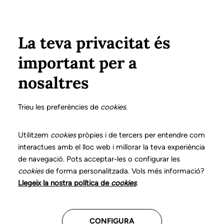
Pasar al contenido principal
Configura
Xarxes Socials
Select your language
ÁREA PRIVADA
La teva privacitat és
important per a
Inicio
Declaración de posicionamientos y buenas prácticas en el ejercicio profesional de la logopedia
13. Disfunciones orofaciales
nosaltres
DECLARACIÓN DE POSICIONAMIENTOS Y BUENAS
PRÁCTICAS EN EL EJERCICIO PROFESIONAL DE LA
Trieu les preferències de
cookies
.
LOGOPEDIA
13. Disfunciones
Utilitzem
cookies
pròpies i de tercers per entendre com
interactues amb el lloc web i millorar la teva experiència
orofaciales
de navegació. Pots acceptar-les o configurar les
cookies
de forma personalitzada. Vols més informació?
Descarga el capítulo
Llegeix la nostra política de
cookies
.
CONFIGURA