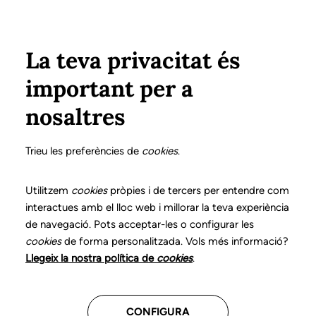
Pasar al contenido principal
Configura
Xarxes Socials
Select your language
ÁREA PRIVADA
La teva privacitat és
important per a
Inicio
Declaración de posicionamientos y buenas prácticas en el ejercicio profesional de la logopedia
13. Disfunciones orofaciales
nosaltres
DECLARACIÓN DE POSICIONAMIENTOS Y BUENAS
PRÁCTICAS EN EL EJERCICIO PROFESIONAL DE LA
Trieu les preferències de
cookies
.
LOGOPEDIA
13. Disfunciones
Utilitzem
cookies
pròpies i de tercers per entendre com
interactues amb el lloc web i millorar la teva experiència
orofaciales
de navegació. Pots acceptar-les o configurar les
cookies
de forma personalitzada. Vols més informació?
Descarga el capítulo
Llegeix la nostra política de
cookies
.
CONFIGURA