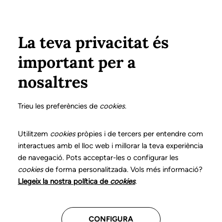
Pasar al contenido principal
Configura
Xarxes Socials
Select your language
ÁREA PRIVADA
La teva privacitat és
important per a
Inicio
Declaración de posicionamientos y buenas prácticas en el ejercicio profesional de la logopedia
13. Disfunciones orofaciales
Información de alta
nosaltres
DECLARACIÓN DE POSICIONAMIENTOS Y BUENAS
PRÁCTICAS EN EL EJERCICIO PROFESIONAL DE LA
Trieu les preferències de
cookies
.
LOGOPEDIA
13. Disfunciones
Utilitzem
cookies
pròpies i de tercers per entendre com
interactues amb el lloc web i millorar la teva experiència
orofaciales
de navegació. Pots acceptar-les o configurar les
cookies
de forma personalitzada. Vols més informació?
Descarga el capítulo
Llegeix la nostra política de
cookies
.
CONFIGURA