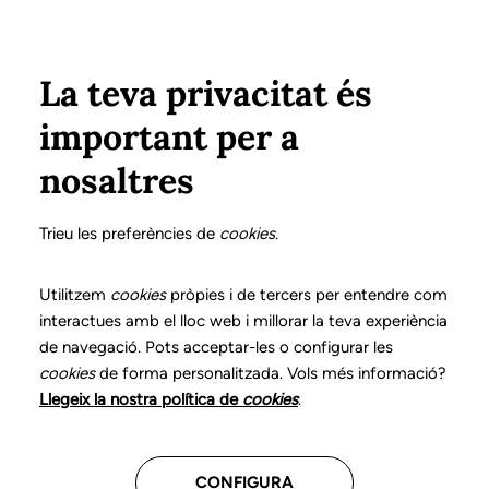
Pasar al contenido principal
Configura
Xarxes Socials
Select your language
ÁREA PRIVADA
La teva privacitat és
important per a
Inicio
Declaración de posicionamientos y buenas prácticas en el ejercicio profesional de la logopedia
14. Disfagia orofaríngea
nosaltres
DECLARACIÓN DE POSICIONAMIENTOS Y BUENAS
PRÁCTICAS EN EL EJERCICIO PROFESIONAL DE LA
Trieu les preferències de
cookies
.
LOGOPEDIA
14. Disfagia orofaríngea
Utilitzem
cookies
pròpies i de tercers per entendre com
interactues amb el lloc web i millorar la teva experiència
de navegació. Pots acceptar-les o configurar les
Descarga el capítulo
cookies
de forma personalitzada. Vols més informació?
Llegeix la nostra política de
cookies
.
El logopeda es el profesional sanitario competente
para evaluar, diagnosticar e intervenir en los
CONFIGURA