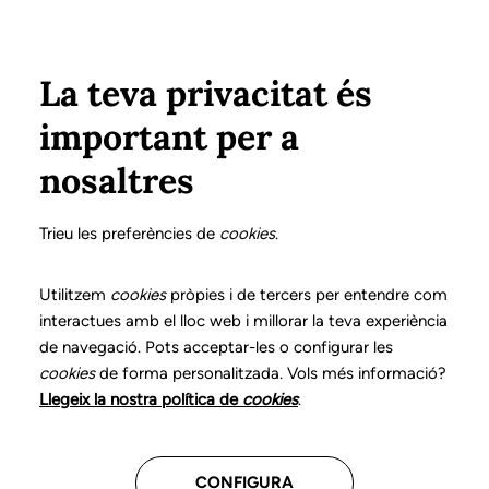
Pasar al contenido principal
Configura
Xarxes Socials
Select your language
ÁREA PRIVADA
La teva privacitat és
important per a
Inicio
Declaración de posicionamientos y buenas prácticas en el ejercicio profesional de la logopedia
9. Disartria
nosaltres
DECLARACIÓN DE POSICIONAMIENTOS Y BUENAS
PRÁCTICAS EN EL EJERCICIO PROFESIONAL DE LA
Trieu les preferències de
cookies
.
LOGOPEDIA
9. Disartria
Utilitzem
cookies
pròpies i de tercers per entendre com
interactues amb el lloc web i millorar la teva experiència
de navegació. Pots acceptar-les o configurar les
Descarga el capítulo
cookies
de forma personalitzada. Vols més informació?
Llegeix la nostra política de
cookies
.
El logopeda es el profesional sanitario competente
para la exploración, el diagnóstico y el tratamiento de
CONFIGURA