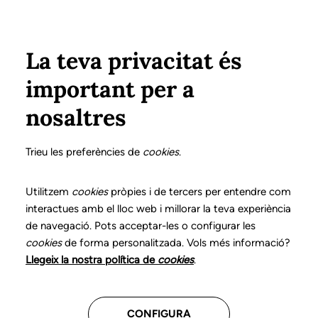
Pasar al contenido principal
Configura
Xarxes Socials
Select your language
ÁREA PRIVADA
La teva privacitat és
important per a
Inicio
Declaración de posicionamientos y buenas prácticas en el ejercicio profesional de la logopedia
11. Trastornos de la resonancia
nosaltres
DECLARACIÓN DE POSICIONAMIENTOS Y BUENAS
PRÁCTICAS EN EL EJERCICIO PROFESIONAL DE LA
Trieu les preferències de
cookies
.
LOGOPEDIA
11. Trastornos de la
Utilitzem
cookies
pròpies i de tercers per entendre com
interactues amb el lloc web i millorar la teva experiència
resonancia
de navegació. Pots acceptar-les o configurar les
cookies
de forma personalitzada. Vols més informació?
Descarga el capítulo
Llegeix la nostra política de
cookies
.
CONFIGURA