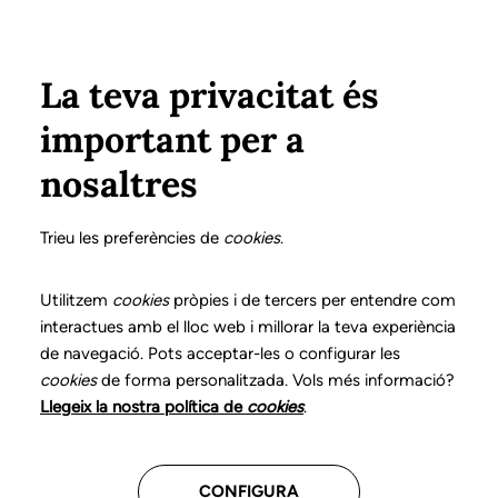
Pasar al contenido principal
Configura
Xarxes Socials
Select your language
ÁREA PRIVADA
La teva privacitat és
important per a
Inicio
Declaración de posicionamientos y buenas prácticas en el ejercicio profesional de la logopedia
11. Trastornos de la resonancia
nosaltres
DECLARACIÓN DE POSICIONAMIENTOS Y BUENAS
PRÁCTICAS EN EL EJERCICIO PROFESIONAL DE LA
Trieu les preferències de
cookies
.
LOGOPEDIA
11. Trastornos de la
Utilitzem
cookies
pròpies i de tercers per entendre com
interactues amb el lloc web i millorar la teva experiència
resonancia
de navegació. Pots acceptar-les o configurar les
cookies
de forma personalitzada. Vols més informació?
Descarga el capítulo
Llegeix la nostra política de
cookies
.
CONFIGURA