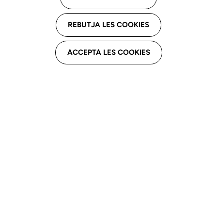
El logopeda es el profesional sanitario competente
REBUTJA LES COOKIES
para prevenir, diagnosticar e intervenir en los
trastornos de la voz y la comunicación, y también
ACCEPTA LES COOKIES
para el acompañamiento en el proceso de cambio
vocal y comunicativo de las personas transgénero,
con formación especializada que incluye aspectos
anatómicos, funcionales y psicológicos para
garantizar la calidad vocal y la integración social.
El CLC impulsa la investigación para conocer la
prevalencia de la demanda de intervención en voz y
comunicación de las personas transgénero,
desarrollar instrumentos de evaluación adaptados a
los contextos lingüísticos y culturales, así como
establecer intervenciones basadas en la evidencia