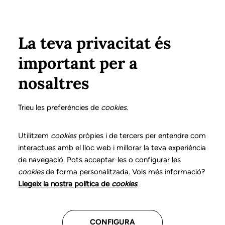
Pasar al contenido principal
Configura
Xarxes Socials
Select your language
ÁREA PRIVADA
La teva privacitat és
important per a
Inicio
Declaración de posicionamientos y buenas prácticas en el ejercicio profesional de la logopedia
2. Trastornos del procesamiento auditivo central
¿A quién se dirige la intervención?
nosaltres
DECLARACIÓN DE POSICIONAMIENTOS Y BUENAS
PRÁCTICAS EN EL EJERCICIO PROFESIONAL DE LA
Trieu les preferències de
cookies
.
LOGOPEDIA
2. Trastornos del
Utilitzem
cookies
pròpies i de tercers per entendre com
interactues amb el lloc web i millorar la teva experiència
procesamiento auditivo
de navegació. Pots acceptar-les o configurar les
cookies
de forma personalitzada. Vols més informació?
central
Llegeix la nostra política de
cookies
.
Descarga el capítulo
CONFIGURA