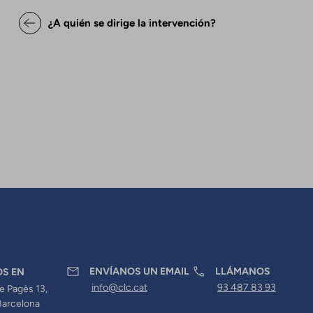
Enlaces transversales de Bo
¿A quién se dirige la intervención?
ENVÍANOS UN EMAIL
LLÁMANOS
OS EN
info@clc.cat
93 487 83 93
e Pagès 13,
Barcelona