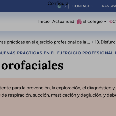
Configura
Select your language
CONTACTO
TRANSPA
Navegació principal
Inicio
Actualidad
El colegio
C
cticas en el ejercicio profesional de la logopedia
13. Disfunci
UENAS PRÁCTICAS EN EL EJERCICIO PROFESIONAL 
 orofaciales
ente para la prevención, la exploración, el diagnóstico y
es de respiración, succión, masticación y deglución, y d