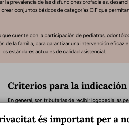
 la prevalencia de las disfunciones orofaciales, desarrol
o crear conjuntos básicos de categorías CIF que permitan 
 que cuente con la participación de pediatras, odontólog
n de la familia, para garantizar una intervención eficaz e i
 los estándares actuales de calidad asistencial.
Criterios para la indicación
En general, son tributarias de recibir logopedia las 
puedan ser rehabilitadas con tratamiento logopédico, t
rivacitat és important per a n
consecuencia, y siempre que esta afecte el desarroll
SE, tanto de alimentación como de comunicación, p