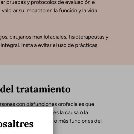
lar pruebas y protocolos de evaluación e
valorar su impacto en la función y la vida
os, cirujanos maxilofaciales, fisioterapeutas y
ntegral. Insta a evitar el uso de prácticas
 del tratamiento
personas con disfunciones orofaciales que
anto si la disfunción es la causa o la
osaltres
o o la ejecución de una o más funciones del
or ejemplo: