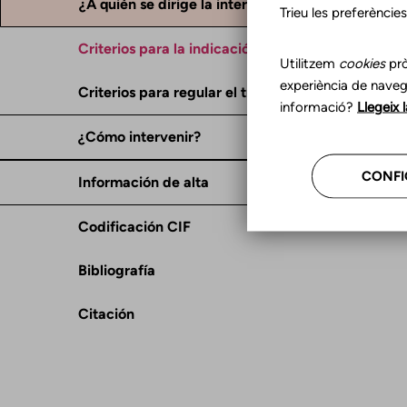
¿A quién se dirige la intervención?
Trieu les preferèncie
Criterios para la indicación del tratamiento
Utilitzem
cookies
prò
experiència de naveg
Criterios para regular el tratamiento
informació?
Llegeix 
¿Cómo intervenir?
CONFI
Información de alta
Codificación CIF
Bibliografía
Citación