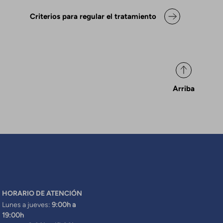
ok para Declaración de posicio
Criterios para regular el tratamiento
Arriba
HORARIO DE ATENCIÓN
Lunes a jueves:
9:00h a
19:00h