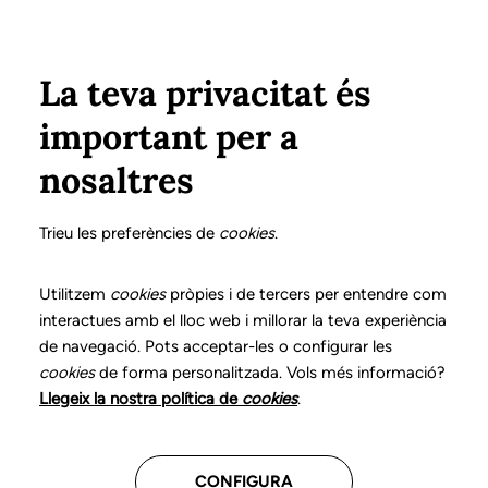
Pasar al contenido principal
Configura
Xarxes Socials
Select your language
ÁREA PRIVADA
La teva privacitat és
important per a
Inicio
Declaración de posicionamientos y buenas prácticas en el ejercicio profesional de la logopedia
18. Trastornos de la voz
nosaltres
DECLARACIÓN DE POSICIONAMIENTOS Y BUENAS
PRÁCTICAS EN EL EJERCICIO PROFESIONAL DE LA
Trieu les preferències de
cookies
.
LOGOPEDIA
18. Trastornos de la voz
Utilitzem
cookies
pròpies i de tercers per entendre com
interactues amb el lloc web i millorar la teva experiència
de navegació. Pots acceptar-les o configurar les
Descarga el capítulo
cookies
de forma personalitzada. Vols més informació?
Llegeix la nostra política de
cookies
.
El logopeda es el profesional sanitario competente
para prevenir, evaluar, diagnosticar y llevar a cabo el
CONFIGURA