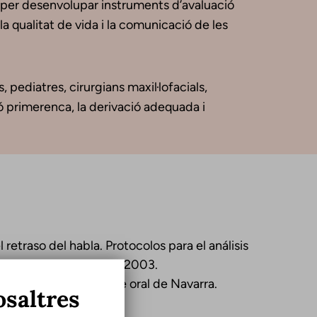
a, per desenvolupar instruments d’avaluació
 la qualitat de vida i la comunicació de les
pediatres, cirurgians maxil·lofacials,
ió primerenca, la derivació adequada i
 retraso del habla. Protocolos para el análisis
niversitat de Barcelona. 2003.
 N. Prueba de lenguaje oral de Navarra.
osaltres