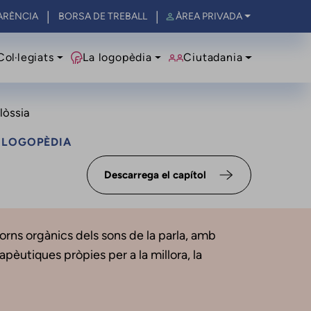
ARÈNCIA
BORSA DE TREBALL
ÀREA PRIVADA
al
Col·legiats
La logopèdia
Ciutadania
lòssia
A LOGOPÈDIA
Descarrega el capítol
torns orgànics dels sons de la parla, amb
apèutiques pròpies per a la millora, la