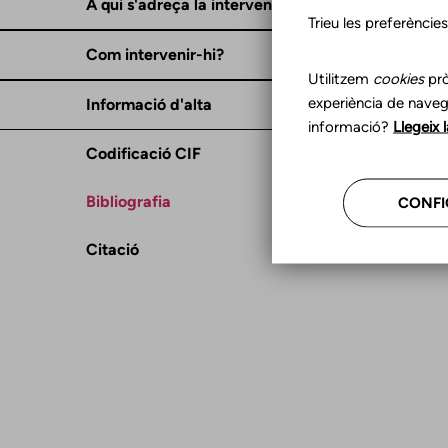
A qui s'adreça la intervenció?
Trieu les preferèncie
Com intervenir-hi?
Utilitzem
cookies
prò
experiència de naveg
Informació d'alta
informació?
Llegeix 
Codificació CIF
Bibliografia
CONFI
Citació