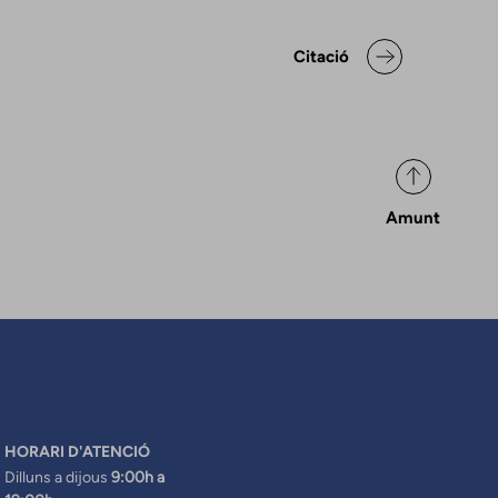
aració de posicionaments i bo
Citació
Amunt
HORARI D'ATENCIÓ
Dilluns a dijous
9:00h a