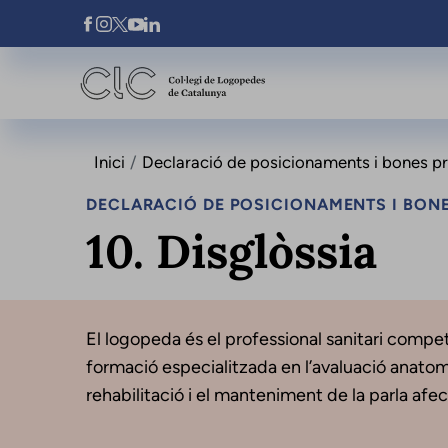
Vés al contingut
Xarxes Socials
Inici
Declaració de posicionaments i bones prà
DECLARACIÓ DE POSICIONAMENTS I BONE
10. Disglòssia
El logopeda és el professional sanitari compet
formació especialitzada en l’avaluació anatomic
rehabilitació i el manteniment de la parla afe