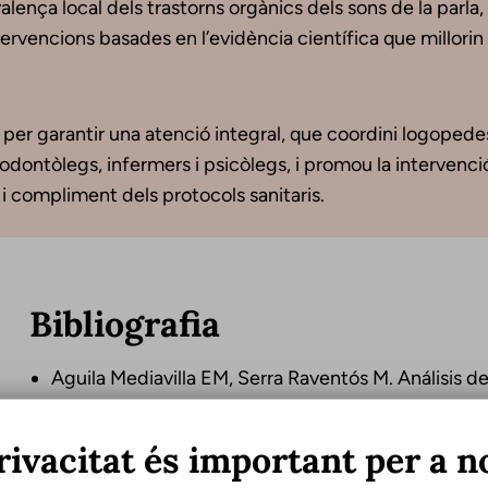
alença local dels trastorns orgànics dels sons de la parl
intervencions basades en l’evidència científica que millorin
per garantir una atenció integral, que coordini logopedes, 
, odontòlegs, infermers i psicòlegs, i promou la intervenc
i compliment dels protocols sanitaris.
Bibliografia
Aguila Mediavilla EM, Serra Raventós M. Análisis del
de la fonética y la fonología infantil. Barcelona: U
Aguinaga G, Armentia ML, Fraile A, Olangua P, Uriz
rivacitat és important per a n
PLON. Madrid: TEA. 1991.