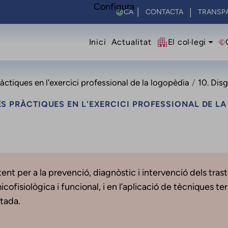
Configura
Select your language
CONTACTA
TRANSP
Navegació princip
Inici
Actualitat
El col·legi
ctiques en l'exercici professional de la logopèdia
10. Disg
S PRÀCTIQUES EN L'EXERCICI PROFESSIONAL DE L
ent per a la prevenció, diagnòstic i intervenció dels tras
ofisiològica i funcional, i en l’aplicació de tècniques ter
ctada.