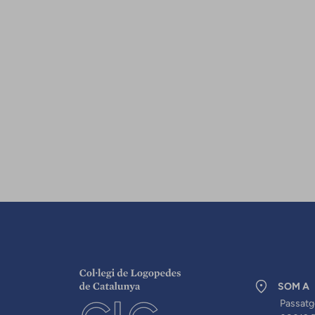
SOM A
Passatg