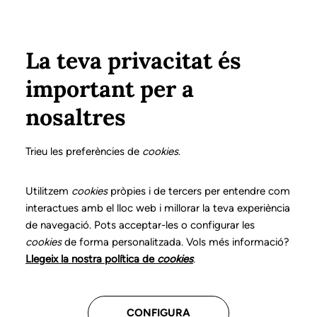
Pasar al contenido principal
Configura
Xarxes Socials
Select your language
ÁREA PRIVADA
La teva privacitat és
important per a
Inicio
Declaración de posicionamientos y buenas prácticas en el ejercicio profesional de la logopedia
15. Trastornos aerodigestivos
nosaltres
DECLARACIÓN DE POSICIONAMIENTOS Y BUENAS
PRÁCTICAS EN EL EJERCICIO PROFESIONAL DE LA
Trieu les preferències de
cookies
.
LOGOPEDIA
15. Trastornos
Utilitzem
cookies
pròpies i de tercers per entendre com
interactues amb el lloc web i millorar la teva experiència
aerodigestivos
de navegació. Pots acceptar-les o configurar les
cookies
de forma personalitzada. Vols més informació?
Descarga el capítulo
Llegeix la nostra política de
cookies
.
CONFIGURA