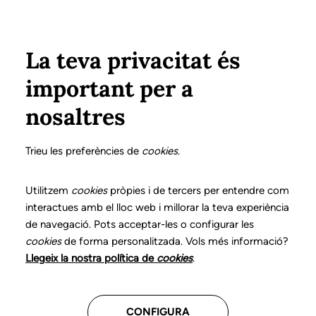
Pasar al contenido principal
Configura
Xarxes Socials
Select your language
ÁREA PRIVADA
La teva privacitat és
important per a
Inicio
Declaración de posicionamientos y buenas prácticas en el ejercicio profesional de la logopedia
19. Voz y comunicación en personas transgénero
¿Qué es?
nosaltres
DECLARACIÓN DE POSICIONAMIENTOS Y BUENAS
PRÁCTICAS EN EL EJERCICIO PROFESIONAL DE LA
Trieu les preferències de
cookies
.
LOGOPEDIA
19. Voz y comunicación
Utilitzem
cookies
pròpies i de tercers per entendre com
interactues amb el lloc web i millorar la teva experiència
en personas
de navegació. Pots acceptar-les o configurar les
cookies
de forma personalitzada. Vols més informació?
transgénero
Llegeix la nostra política de
cookies
.
Descarga el capítulo
CONFIGURA