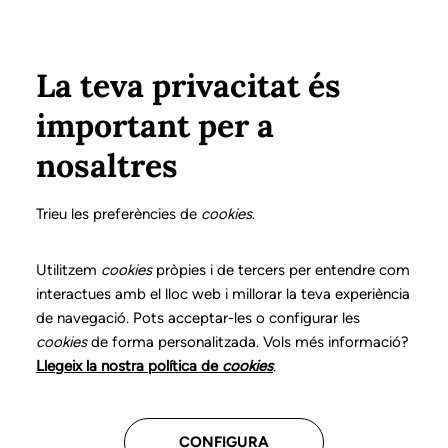
Pasar al contenido principal
Configura
Xarxes Socials
Select your language
ÁREA PRIVADA
La teva privacitat és
important per a
Inicio
Declaración de posicionamientos y buenas prácticas en el ejercicio profesional de la logopedia
17. Alteraciones de la fluidez del habla
nosaltres
DECLARACIÓN DE POSICIONAMIENTOS Y BUENAS
PRÁCTICAS EN EL EJERCICIO PROFESIONAL DE LA
Trieu les preferències de
cookies
.
LOGOPEDIA
17. Alteraciones de la
Utilitzem
cookies
pròpies i de tercers per entendre com
interactues amb el lloc web i millorar la teva experiència
fluidez del habla
de navegació. Pots acceptar-les o configurar les
cookies
de forma personalitzada. Vols més informació?
Descarga el capítulo
Llegeix la nostra política de
cookies
.
CONFIGURA