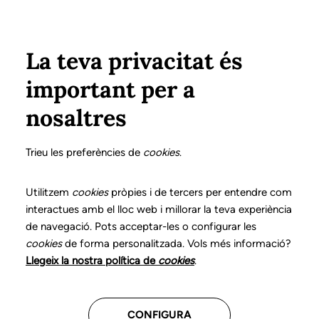
Pasar al contenido principal
Configura
Xarxes Socials
Select your language
ÁREA PRIVADA
La teva privacitat és
important per a
Inicio
Declaración de posicionamientos y buenas prácticas en el ejercicio profesional de la logopedia
19. Voz y comunicación en personas transgénero
¿Cómo intervenir?
nosaltres
DECLARACIÓN DE POSICIONAMIENTOS Y BUENAS
PRÁCTICAS EN EL EJERCICIO PROFESIONAL DE LA
Trieu les preferències de
cookies
.
LOGOPEDIA
19. Voz y comunicación
Utilitzem
cookies
pròpies i de tercers per entendre com
interactues amb el lloc web i millorar la teva experiència
en personas
de navegació. Pots acceptar-les o configurar les
cookies
de forma personalitzada. Vols més informació?
transgénero
Llegeix la nostra política de
cookies
.
Descarga el capítulo
CONFIGURA