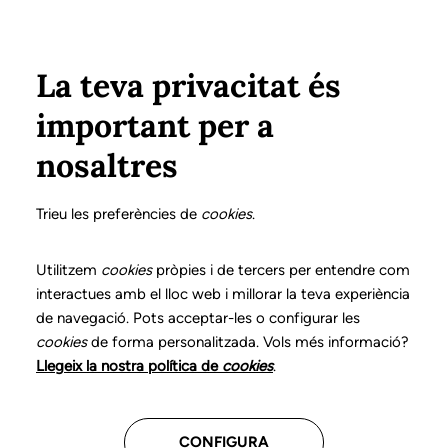
Pasar al contenido principal
Configura
Xarxes Socials
Select your language
ÁREA PRIVADA
La teva privacitat és
important per a
Inicio
Declaración de posicionamientos y buenas prácticas en el ejercicio profesional de la logopedia
15. Trastornos aerodigestivos
Funciones del logopeda
nosaltres
DECLARACIÓN DE POSICIONAMIENTOS Y BUENAS
PRÁCTICAS EN EL EJERCICIO PROFESIONAL DE LA
Trieu les preferències de
cookies
.
LOGOPEDIA
15. Trastornos
Utilitzem
cookies
pròpies i de tercers per entendre com
interactues amb el lloc web i millorar la teva experiència
aerodigestivos
de navegació. Pots acceptar-les o configurar les
cookies
de forma personalitzada. Vols més informació?
Descarga el capítulo
Llegeix la nostra política de
cookies
.
CONFIGURA