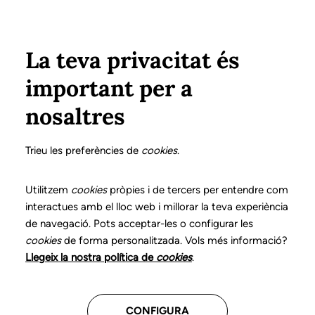
Vés al contingut
Configura
Xarxes Socials
Select your language
ÀREA PRIVADA
La teva privacitat és
important per a
Inici
Declaració de posicionaments i bones pràctiques en l'exercici professional de la logopèdia
14. Disfàgia orofaríngia
nosaltres
DECLARACIÓ DE POSICIONAMENTS I BONES
PRÀCTIQUES EN L'EXERCICI PROFESSIONAL DE LA
Trieu les preferències de
cookies
.
LOGOPÈDIA
14. Disfàgia orofaríngia
Utilitzem
cookies
pròpies i de tercers per entendre com
interactues amb el lloc web i millorar la teva experiència
de navegació. Pots acceptar-les o configurar les
Descarrega el capítol
cookies
de forma personalitzada. Vols més informació?
Llegeix la nostra política de
cookies
.
El logopeda és el professional sanitari competent per
a l’avaluació, el diagnòstic i la intervenció en els
CONFIGURA