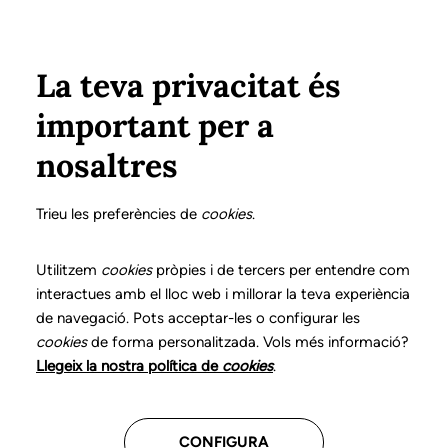
Vés al contingut
Configura
Xarxes Socials
Select your language
ÀREA PRIVADA
La teva privacitat és
important per a
Inici
Declaració de posicionaments i bones pràctiques en l'exercici professional de la logopèdia
10. Disglòssia
Diagnòstic logopèdic
nosaltres
DECLARACIÓ DE POSICIONAMENTS I BONES
PRÀCTIQUES EN L'EXERCICI PROFESSIONAL DE LA
Trieu les preferències de
cookies
.
LOGOPÈDIA
10. Disglòssia
Utilitzem
cookies
pròpies i de tercers per entendre com
interactues amb el lloc web i millorar la teva experiència
de navegació. Pots acceptar-les o configurar les
Descarrega el capítol
cookies
de forma personalitzada. Vols més informació?
Llegeix la nostra política de
cookies
.
El logopeda és el professional sanitari competent per
a la prevenció, diagnòstic i intervenció dels trastorns
CONFIGURA