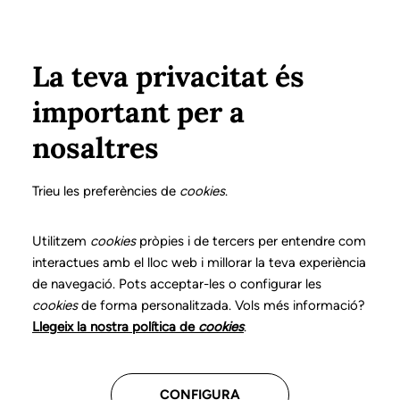
Vés al contingut
Configura
Xarxes Socials
Select your language
ÀREA PRIVADA
La teva privacitat és
important per a
Inici
Declaració de posicionaments i bones pràctiques en l'exercici professional de la logopèdia
14. Disfàgia orofaríngia
Funcions del logopeda
nosaltres
DECLARACIÓ DE POSICIONAMENTS I BONES
PRÀCTIQUES EN L'EXERCICI PROFESSIONAL DE LA
Trieu les preferències de
cookies
.
LOGOPÈDIA
14. Disfàgia orofaríngia
Utilitzem
cookies
pròpies i de tercers per entendre com
interactues amb el lloc web i millorar la teva experiència
de navegació. Pots acceptar-les o configurar les
Descarrega el capítol
cookies
de forma personalitzada. Vols més informació?
Llegeix la nostra política de
cookies
.
El logopeda és el professional sanitari competent per
a l’avaluació, el diagnòstic i la intervenció en els
CONFIGURA