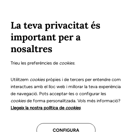
Vés al contingut
Configura
Xarxes Socials
Select your language
ÀREA PRIVADA
La teva privacitat és
important per a
Inici
Declaració de posicionaments i bones pràctiques en l'exercici professional de la logopèdia
10. Disglòssia
Funcions del logopeda
nosaltres
DECLARACIÓ DE POSICIONAMENTS I BONES
PRÀCTIQUES EN L'EXERCICI PROFESSIONAL DE LA
Trieu les preferències de
cookies
.
LOGOPÈDIA
10. Disglòssia
Utilitzem
cookies
pròpies i de tercers per entendre com
interactues amb el lloc web i millorar la teva experiència
de navegació. Pots acceptar-les o configurar les
Descarrega el capítol
cookies
de forma personalitzada. Vols més informació?
Llegeix la nostra política de
cookies
.
El logopeda és el professional sanitari competent per
a la prevenció, diagnòstic i intervenció dels trastorns
CONFIGURA