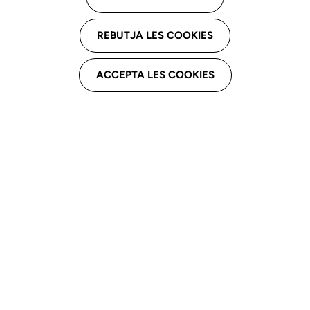
Cerca logopeda per comarca
REBUTJA LES COOKIES
Col·legiats exercents o no excercents
ACCEPTA LES COOKIES
Cerca
Descarregar llistat en format .xls
Resultat de la cerca: 2883 logopedes
Actualitzat el 2026-08-07 - 06:23:03h