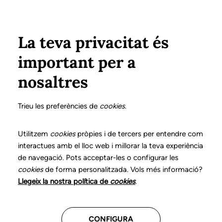
Vés al contingut
Configura
Xarxes Socials
Select your language
ÀREA PRIVADA
La teva privacitat és
important per a
Inici
Col·legiats
Llistat de col·legiats/des
nosaltres
Guia per a la verificació de la col·legiació i de les
condicions d’exercici dels/de les Logopedes de
Trieu les preferències de
cookies
.
Catalunya
Utilitzem
cookies
pròpies i de tercers per entendre com
interactues amb el lloc web i millorar la teva experiència
de navegació. Pots acceptar-les o configurar les
cookies
de forma personalitzada. Vols més informació?
Cerca logopeda per nom o cognoms
Llegeix la nostra política de
cookies
.
CONFIGURA