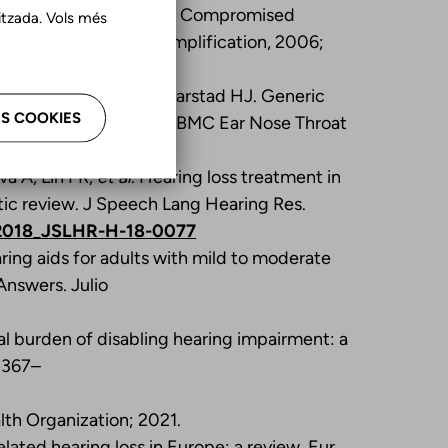
s With Hearing Loss and Compromised
tzada. Vols més
abilities. Trends in Amplification, 2006;
botn F, Aarstad AK, Aarstad HJ. Generic
S COOKIES
tematic literature review. BMC Ear Nose Throat
1-018-0051-6
va A, Lin FR,
et al
. Hearing loss treatment in
tic review. J Speech Lang Hearing Res.
4/2018_JSLHR-H-18-0077
ing aids for adults with mild to moderate
Answers. Julio
 burden of disabling hearing impairment: a
):367–
lth Organization; 2021.
lated hearing loss in Europe: a review. Eur