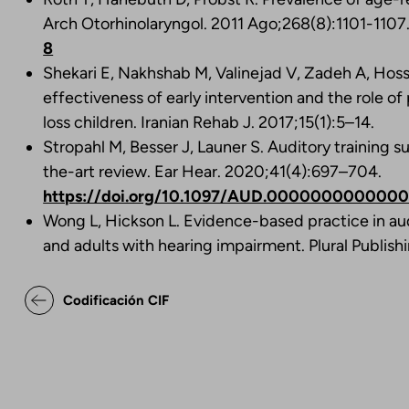
Arch Otorhinolaryngol. 2011 Ago;268(8):1101-1107
8
Shekari E, Nakhshab M, Valinejad V, Zadeh A, Hoss
effectiveness of early intervention and the role o
loss children. Iranian Rehab J. 2017;15(1):5–14.
Stropahl M, Besser J, Launer S. Auditory training su
the-art review. Ear Hear. 2020;41(4):697–704.
https://doi.org/10.1097/AUD.000000000000
Wong L, Hickson L. Evidence-based practice in aud
and adults with hearing impairment. Plural Publishi
Enlaces transversales de Bo
Codificación CIF