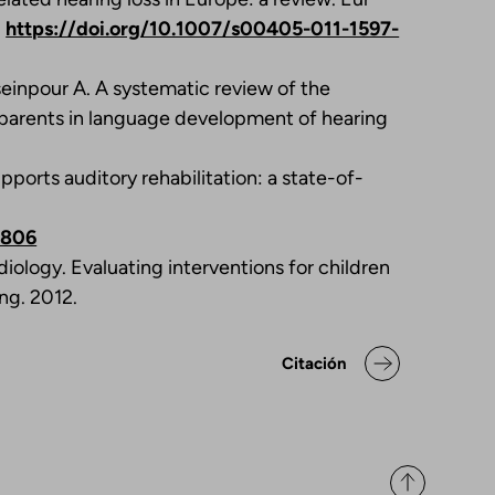
.
https://doi.org/10.1007/s00405-011-1597-
einpour A. A systematic review of the
f parents in language development of hearing
pports auditory rehabilitation: a state-of-
0806
iology. Evaluating interventions for children
ng. 2012.
ok para Declaración de posicio
Citación