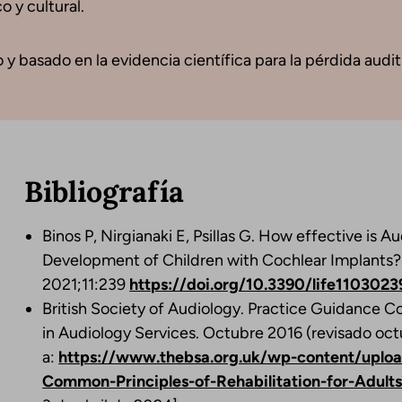
 y cultural.
y basado en la evidencia científica para la pérdida auditiv
Bibliografía
Binos P, Nirgianaki E, Psillas G. How effective is 
Development of Children with Cochlear Implants? 
2021;11:239
https://doi.org/10.3390/life1103023
British Society of Audiology. Practice Guidance C
in Audiology Services. Octubre 2016 (revisado oct
a:
https://www.thebsa.org.uk/wp-content/uplo
Common-Principles-of-Rehabilitation-for-Adult