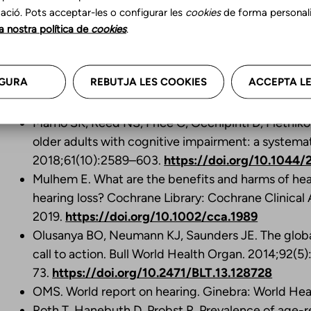
Kricos P. Audiologic Management of Older Adult
ació. Pots acceptar-les o configurar les
cookies
de forma personali
Cognitive /Psychoacoustic Auditory Processing Cap
la nostra política de
cookies
.
10(1): 1-28.
Nordvik Ø, Laugen Heggdal PO, Brännström J, Vass
GURA
REBUTJA LES COOKIES
ACCEPTA LE
quality of life in persons with hearing loss: a sys
Disord. 2018;18:1.
https://doi.org/10.1186/s1290
Mamo SK, Reed NS, Price C, Occhipinti D, Pletniko
older adults with cognitive impairment: a systema
2018;61(10):2589–603.
https://doi.org/10.104
Mulhem E. What are the benefits and harms of hear
hearing loss? Cochrane Library: Cochrane Clinical 
2019.
https://doi.org/10.1002/cca.1989
Olusanya BO, Neumann KJ, Saunders JE. The global
call to action. Bull World Health Organ. 2014;92(5
73.
https://doi.org/10.2471/BLT.13.128728
OMS. World report on hearing. Ginebra: World Hea
Roth T, Hanebuth D, Probst R. Prevalence of age-re