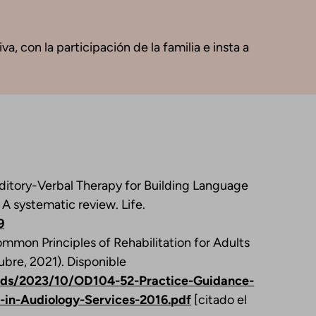
a, con la participación de la familia e insta a
Auditory-Verbal Therapy for Building Language
A systematic review. Life.
9
ommon Principles of Rehabilitation for Adults
ubre, 2021). Disponible
ads/2023/10/OD104-52-Practice-Guidance-
s-in-Audiology-Services-2016.pdf
[citado el