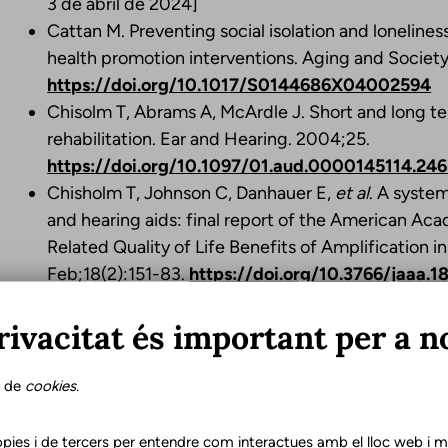
3 de abril de 2024]
Cattan M. Preventing social isolation and loneline
health promotion interventions. Aging and Society
https://doi.org/10.1017/S0144686X04002594
Chisolm T, Abrams A, McArdle J. Short and long t
rehabilitation. Ear and Hearing. 2004;25.
https://doi.org/10.1097/01.aud.0000145114.246
Chisholm T, Johnson C, Danhauer E,
et al
. A system
and hearing aids: final report of the American A
Related Quality of Life Benefits of Amplification 
Feb;18(2):151-83.
https://doi.org/10.3766/jaaa.18
Ferguson M, Maidment D, Henshaw H, Heffernan E,
rivacitat és important per a n
adult aural rehabilitation: that was then, this is n
hearing; 2019.
Hickson L, Worrall L, Scarinci N. A randomized contr
s de
cookies
.
communication education program for older peopl
2007;28(2):212-30.
pies i de tercers per entendre com interactues amb el lloc web i mil