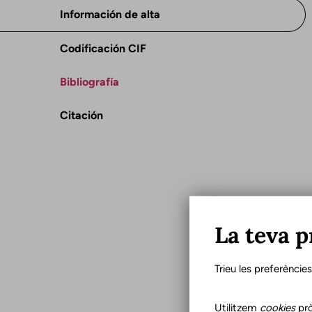
Información de alta
Codificación CIF
Bibliografía
Citación
La teva p
Trieu les preferèncie
Utilitzem
cookies
prò