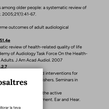
ss among older people: a systematic review of
. 2005;21(1):41-67.
erme outcomes of adult audiological
51.4e
atic review of health-related quality of life
cademy of Audiology Task Force On the Health-
in Adults. J Am Acad Audiol. 2007
.2.7
 eds. Evidence-based interventions for
osaltres
ow. Thieme Medical Publishers. Seminars in
olled trial evaluating the active
e with hearing impairment. Ear and Hear.
lorar la teva