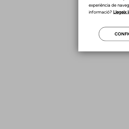
experiència de naveg
informació?
Llegeix 
CONFI