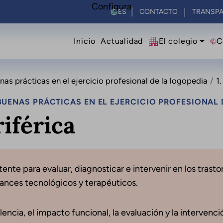
Configura
Select your language
CONTACTO
TRANSPA
Navegació principal
Inicio
Actualidad
El colegio
C
s prácticas en el ejercicio profesional de la logopedia
1
UENAS PRÁCTICAS EN EL EJERCICIO PROFESIONAL 
riférica
ente para evaluar, diagnosticar e intervenir en los trast
vances tecnológicos y terapéuticos.
lencia, el impacto funcional, la evaluación y la intervenc