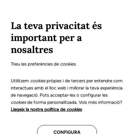
Pasar al contenido principal
Configura
Xarxes Socials
Select your language
ÁREA PRIVADA
La teva privacitat és
important per a
Inicio
Declaración de posicionamientos y buenas prácticas en el ejercicio profesional de la logopedia
16. Trastornos de la alimentación pediátricos
nosaltres
DECLARACIÓN DE POSICIONAMIENTOS Y BUENAS
PRÁCTICAS EN EL EJERCICIO PROFESIONAL DE LA
Trieu les preferències de
cookies
.
LOGOPEDIA
16. Trastornos de la
Utilitzem
cookies
pròpies i de tercers per entendre com
interactues amb el lloc web i millorar la teva experiència
alimentación
de navegació. Pots acceptar-les o configurar les
cookies
de forma personalitzada. Vols més informació?
pediátricos
Llegeix la nostra política de
cookies
.
Descarga el capítulo
CONFIGURA