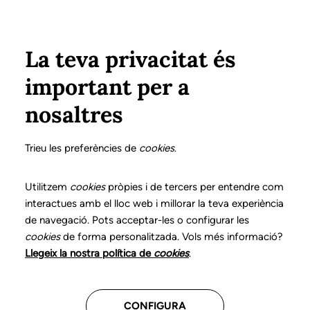
Pasar al contenido principal
Configura
Xarxes Socials
Select your language
ÁREA PRIVADA
La teva privacitat és
important per a
Inicio
Declaración de posicionamientos y buenas prácticas en el ejercicio profesional de la logopedia
16. Trastornos de la alimentación pediátricos
nosaltres
DECLARACIÓN DE POSICIONAMIENTOS Y BUENAS
PRÁCTICAS EN EL EJERCICIO PROFESIONAL DE LA
Trieu les preferències de
cookies
.
LOGOPEDIA
16. Trastornos de la
Utilitzem
cookies
pròpies i de tercers per entendre com
interactues amb el lloc web i millorar la teva experiència
alimentación
de navegació. Pots acceptar-les o configurar les
cookies
de forma personalitzada. Vols més informació?
pediátricos
Llegeix la nostra política de
cookies
.
Descarga el capítulo
CONFIGURA