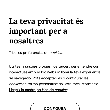
Pasar al contenido principal
Configura
Xarxes Socials
Select your language
ÁREA PRIVADA
La teva privacitat és
important per a
Inicio
Declaración de posicionamientos y buenas prácticas en el ejercicio profesional de la logopedia
11. Trastornos de la resonancia
¿Qué es?
nosaltres
DECLARACIÓN DE POSICIONAMIENTOS Y BUENAS
PRÁCTICAS EN EL EJERCICIO PROFESIONAL DE LA
Trieu les preferències de
cookies
.
LOGOPEDIA
11. Trastornos de la
Utilitzem
cookies
pròpies i de tercers per entendre com
interactues amb el lloc web i millorar la teva experiència
resonancia
de navegació. Pots acceptar-les o configurar les
cookies
de forma personalitzada. Vols més informació?
Descarga el capítulo
Llegeix la nostra política de
cookies
.
CONFIGURA